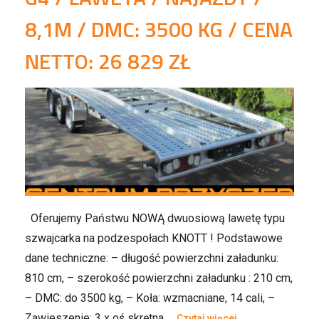
8,1M / DMC: 3500 KG / CENA
NETTO: 26 829 ZŁ
Oferujemy Państwu NOWĄ dwuosiową lawetę typu
szwajcarka na podzespołach KNOTT ! Podstawowe
dane techniczne: – długość powierzchni załadunku:
810 cm, – szerokość powierzchni załadunku : 210 cm,
– DMC: do 3500 kg, – Koła: wzmacniane, 14 cali, –
Zawieszenie: 3 x oś skrętna …
Czytaj więcej...