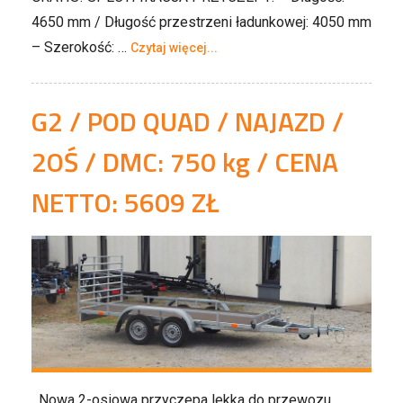
4650 mm / Długość przestrzeni ładunkowej: 4050 mm
– Szerokość: …
Czytaj więcej...
G2 / POD QUAD / NAJAZD /
2OŚ / DMC: 750 kg / CENA
NETTO: 5609 ZŁ
Nowa 2-osiowa przyczepa lekka do przewozu