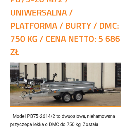
UNIWERSALNA /
PLATFORMA / BURTY / DMC:
750 KG / CENA NETTO: 5 686
ZŁ
Model PB75-2614/2 to dwuosiowa, niehamowana
przyczepa lekka o DMC do 750 kg. Została