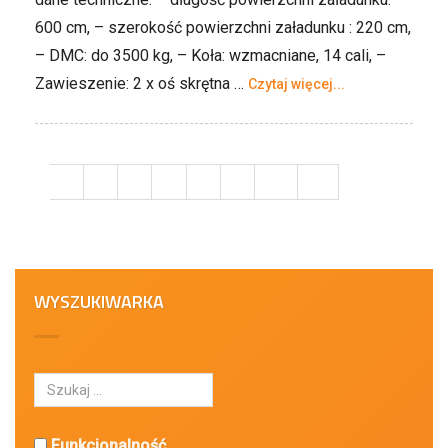
600 cm, – szerokość powierzchni załadunku : 220 cm,
– DMC: do 3500 kg, – Koła: wzmacniane, 14 cali, –
Zawieszenie: 2 x oś skrętna …
Czytaj więcej...
1
2
3
4
…
8
9
10
WYSZUKIWARKA
Funkcjonalność